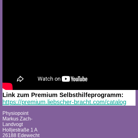
Link zum Premium Selbsthilfeprogramm:
https://premium.liebscher-bracht.com/catalog
Physiopoint
Markus Zach-
Landvogt
Holljestraße 1 A
26188 Edewecht