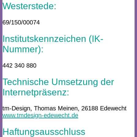
Westerstede:
69/150/00074
Institutskennzeichen (IK-
Nummer):
442 340 880
Technische Umsetzung der
Internetpräsenz:
tm-Design, Thomas Meinen, 26188 Edewecht
www.tmdesign-edewecht.de
Haftungsausschluss